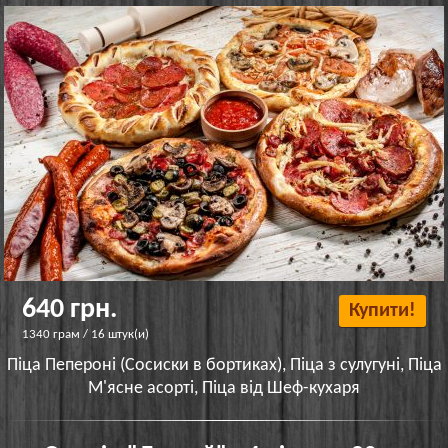
640 грн.
Купити!
1340 грам / 16 штук(и)
Піца Пепероні (Сосиски в бортиках), Піца з сулугуні, Піца
М'ясне асорті, Піца від Шеф-кухаря