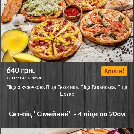
640 грн.
Купити!
1200 грам / 16 штук(и)
Піца з курочкою, Піца Екзотика, Піца Гавайська, Піца
Цезар
Сет-піц "Сімейний" - 4 піци по 20см