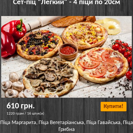
Сет-піц "Легкий" - 4 піци по 20см
610 грн.
Купити!
1220 грам / 16 штук(и)
Піца Маргарита, Піца Вегетаріанська, Піца Гавайська, Піца
Грибна