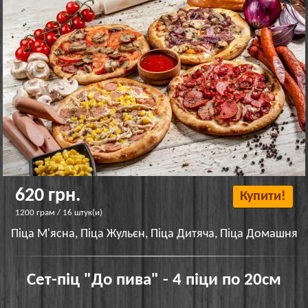
620 грн.
Купити!
1200 грам / 16 штук(и)
Піца М'ясна, Піца Жульєн, Піца Дитяча, Піца Домашня
Сет-піц "До пива" - 4 піци по 20см