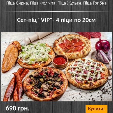
Піца Сирна, Піца Фелічіта, Піца Жульєн, Піца Грибна
Сет-піц "VIP"- 4 піци по 20см
690 грн.
Купити!