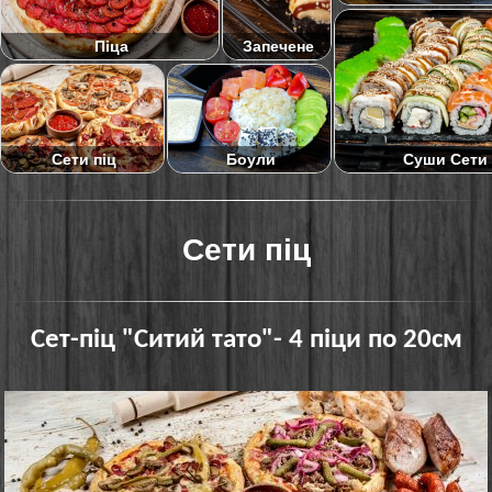
Піца
Запечене
Суши Сети
Сети піц
Боули
Сети піц
Сет-піц "Ситий тато"- 4 піци по 20см