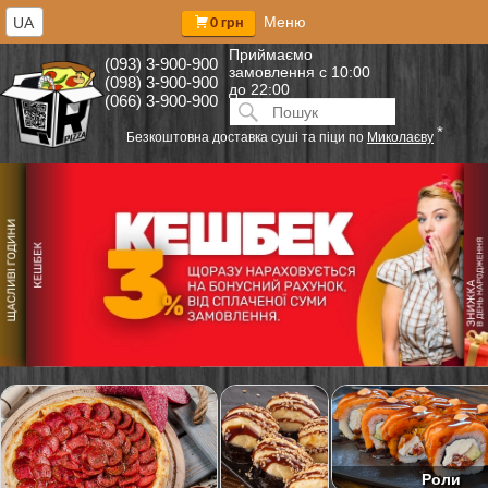
Меню
UA
0 грн
Приймаємо
(093) 3-900-900
замовлення
с 10:00
(098) 3-900-900
до 22:00
(066) 3-900-900
Искать:
ПОИСК
*
Безкоштовна доставка суші та піци по
Миколаєву
Роли