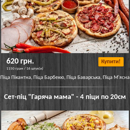
620 грн.
Купити!
1150 грам / 16 штук(и)
Піца Пікантна, Піца Барбекю, Піца Баварська, Піца М'ясна
Сет-піц "Гаряча мама" - 4 піци по 20см