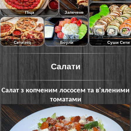
Піца
Запечене
Суши Сети
Сети піц
Боули
Салати
Салат з копченим лососем та в'яленими
томатами