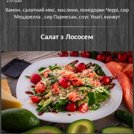
270 грам
Хамон, салатний мікс, маслини, помідорки Черрі, сир
Моцарелла , сир Пармезан, соус Унагі, кунжут
Салат з Лососем