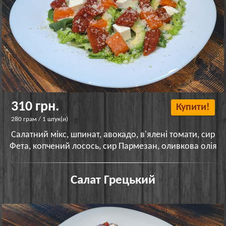
310 грн.
Купити!
280 грам / 1 штук(и)
Салатний мікс, шпинат, авокадо, в'ялені томати, сир
Фета, копчений лосось, сир Пармезан, оливкова олія
Салат Грецький