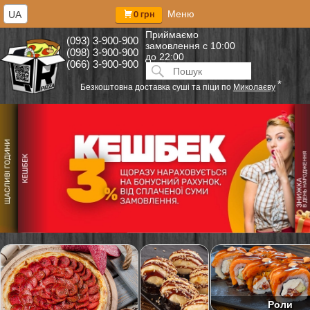
Меню
UA
0 грн
Приймаємо
(093) 3-900-900
замовлення
с 10:00
(098) 3-900-900
до 22:00
(066) 3-900-900
Искать:
ПОИСК
*
Безкоштовна доставка суші та піци по
Миколаєву
Роли